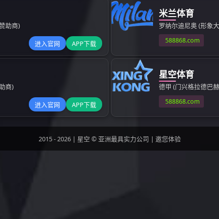
上一款产品：没有了！
下一款产
他产品