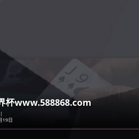
业新闻
选购攻略| 3L机/5L机？到底选哪个？
制氧机应对新冠真的有用吗？
吸氧，要注意什么？
简单 5 大要点常常被忽视
首页
前一页
1
后一页