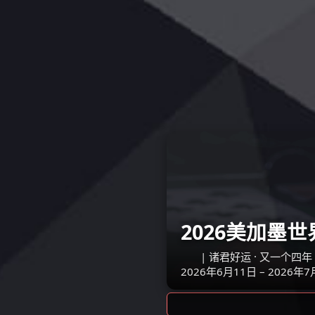
新闻动态
行
制氧机
公司新闻
行业新闻
家用
在家
新闻资讯
吸氧不
神鹿医疗全国售后服务电话400-993-
6860