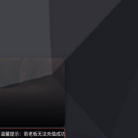
2022-12-23 10:39:46
2022-12-17 22:08:33
2022-12-17 22:08:04
2022-12-17 22:07:05
尾页