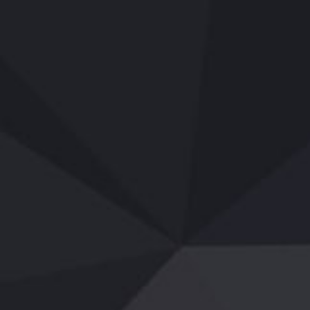
微信公众号